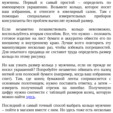
мужчины
. Первый и самый простой – определить по
имеющемуся украшению. Возьмите кольцо, которое носит
ваш избранник, и отнесите в ювелирный салон. Там с
помощью специальных измерительных приборов
консультанты без проблем вычислят нужный размер.
Если незаметно позаимствовать кольцо невозможно,
воспользуйтесь вторым способом. Все, что нужно – положить
готовое изделие на лист бумаги и аккуратно обвести его по
внешнему и внутреннему краю. Лучше всего повторить эту
манипуляцию несколько раз, чтобы избежать погрешностей.
Для опытного продавца не составит труда определить размер
кольца по этому рисунку.
Но
как узнать размер кольца у мужчины
, если он прежде не
носил украшений? Попробуйте незаметно обвязать его палец
ниткой или полоской бумаги (например, когда ваш избранник
спит). Там, где конец бумажной ленты соприкоснется с
основным полотнищем, нужно поставить отметку, а затем –
измерить полученный отрезок на линейке. Полученную
цифру нужно соотнести с таблицей размеров колец, которую
можно найти
здесь
.
Последний и самый точный способ
выбрать кольцо мужчине
– пойти в магазин вместе с ним. Но здесь тоже есть несколько