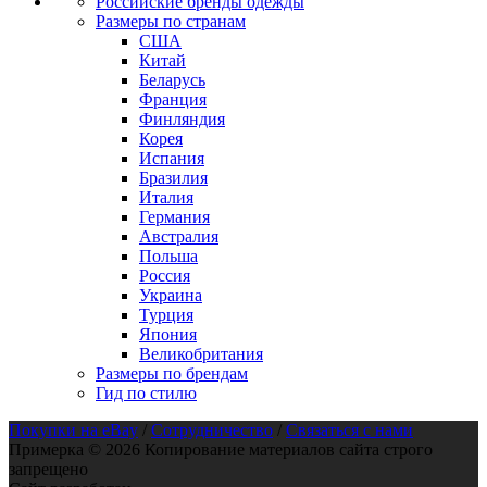
Российские бренды одежды
Размеры по странам
США
Китай
Беларусь
Франция
Финляндия
Корея
Испания
Бразилия
Италия
Германия
Австралия
Польша
Россия
Украина
Турция
Япония
Великобритания
Размеры по брендам
Гид по стилю
Покупки на eBay
/
Сотрудничество
/
Связаться с нами
Примерка © 2026 Копирование материалов сайта строго
запрещено