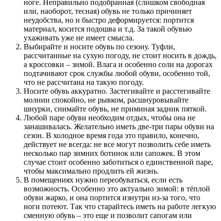
ноге. Неправильно подобранная (слишком свободная
или, наоборот, тесная) обувь не только причиняет
неудобства, но и быстро деформируется: портится
материал, косится подошва и т.д. За такой обувью
ухаживать уже не имеет смысла.
Выбирайте и носите обувь по сезону. Туфли,
рассчитанные на сухую погоду, не стоит носить в дождь,
а кроссовки – зимой. Влага и особенно соли на дорогах
подтачивают срок службы любой обуви, особенно той,
что не рассчитана на такую погоду.
Носите обувь аккуратно. Застегивайте и расстегивайте
молнии спокойно, не рывком, расшнуровывайте
шнурки, снимайте обувь, не приминая задник пяткой.
Любой паре обуви необходим отдых, чтобы она не
занашивалась. Желательно иметь две-три пары обуви на
сезон. В холодное время года это правило, конечно,
действует не всегда: не все могут позволить себе иметь
несколько пар зимних ботинок или сапожек. В этом
случае стоит особенно заботиться о единственной паре,
чтобы максимально продлить ей жизнь.
В помещениях нужно переобуваться, если есть
возможность. Особенно это актуально зимой: в тёплой
обуви жарко, и она портится изнутри из-за того, что
ноги потеют. Так что старайтесь иметь на работе легкую
сменную обувь – это еще и позволит сапогам или