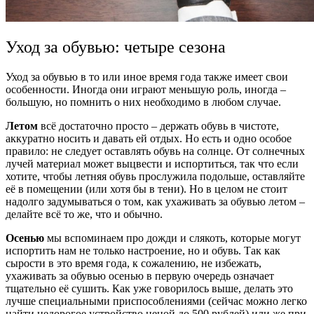
Уход за обувью: четыре сезона
Уход за обувью
в то или иное время года также имеет свои
особенности. Иногда они играют меньшую роль, иногда –
большую, но помнить о них необходимо в любом случае.
Летом
всё достаточно просто – держать обувь в чистоте,
аккуратно носить и давать ей отдых. Но есть и одно особое
правило: не следует оставлять обувь на солнце. От солнечных
лучей материал может выцвести и испортиться, так что если
хотите, чтобы летняя обувь прослужила подольше, оставляйте
её в помещении (или хотя бы в тени). Но в целом не стоит
надолго задумываться о том,
как ухаживать за обувью летом
–
делайте всё то же, что и обычно.
Осенью
мы вспоминаем про дожди и слякоть, которые могут
испортить нам не только настроение, но и обувь. Так
как
сырости в это время года, к сожалению, не избежать,
ухаживать за обувью осенью
в первую очередь означает
тщательно её сушить. Как уже говорилось выше, делать это
лучше специальными приспособлениями (сейчас можно легко
найти недорогое устройство ценой до 500 рублей) или же при