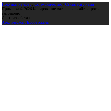
Покупки на eBay
/
Сотрудничество
/
Связаться с нами
Примерка © 2026 Копирование материалов сайта строго
запрещено
Сайт разработан
Арктической Лабораторией