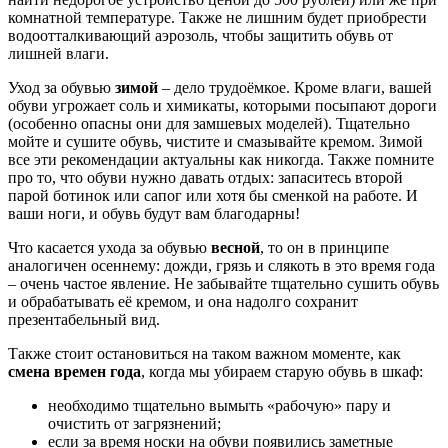
комнатной температуре. Также не лишним будет приобрести
водоотталкивающий аэрозоль, чтобы защитить обувь от
лишней влаги.
Уход за обувью
зимой
– дело трудоёмкое. Кроме влаги, вашей
обуви угрожает соль и химикаты, которыми посыпают дороги
(особенно опасны они для замшевых моделей). Тщательно
мойте и сушите обувь, чистите и смазывайте кремом. Зимой
все эти рекомендации актуальны как никогда. Также помните
про то, что обуви нужно давать отдых: запаситесь второй
парой ботинок или сапог или хотя бы сменкой на работе. И
ваши ноги, и обувь будут вам благодарны!
Что касается ухода за обувью
весной
, то он в принципе
аналогичен осеннему: дожди, грязь и слякоть в это время года
– очень частое явление. Не забывайте тщательно сушить обувь
и обрабатывать её кремом, и она надолго сохранит
презентабельный вид.
Также стоит остановиться на таком важном моменте, как
смена времен года
, когда мы убираем старую обувь в шкаф:
необходимо тщательно вымыть «рабочую» пару и
очистить от загрязнений;
если за время носки на обуви появились заметные