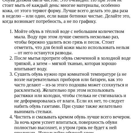
стоит мыть её каждый день: многие материалы, особенно
кожа, от этого теряют форму. Лучше всего делать это два раза
в неделю – или один, если ваши ботинки чистые. Делайте это,
когда возникает потребность, а не по графику.
Мойте обувь в тёплой воде с небольшим количеством
мыла. Воду при этом лучше сменить несколько раз,
чтобы бережно удалить всю грязь и песок. Стоит
отметить, что для белой кожи мыло использовать нельзя
– от него останутся разводы.
После мытья протрите обувь смоченной в холодной воде
тряпкой, а затем – мягкой тканью, которая хорошо
впитывает воду.
Сушить обувь нужно при комнатной температуре (а не
возле нагревательных приборов или батареи, как это
часто делают – из-за этого подошва может ссохнуться и
расклеиться). Желательно при этом использовать
растяжки или колодки, чтобы стелька не стягивалась и
не деформировалась от влаги. Если их нет, то следует
набить обувь газетами. При сушке также желательно
вынимать стельки.
Чистить и смазывать кремом обувь лучше всего вечером.
За ночь крем успеет впитаться, поверхность обуви
полностью высохнет, и утром грязь не будет к ней
прилипать. Используйте обувной крем