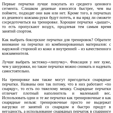
Первые перчатки лучше покупать из среднего ценового
сегмента. Слишком дешевые износятся быстрее, чем вы
поймете, подходят они вам или нет. Кроме того, в перчатках
из дешевого кожзама руки будут потеть, и вы вряд ли сможете
сосредоточиться на тренировке. Хорошие перчатки «дышат»,
то есть пропускают воздух, продлевая тем самым время
занятий спортом.
Как выбрать боксерские перчатки для тренировок? Обратите
внимание на перчатки из комбинированных материалов: с
наружной стороной из кожи и внутренней – из качественного
кожзаменителя.
Лучше выбрать застежку-«липучку». Фиксация у нее хуже,
чем у шнуровки, но такие перчатки можно снимать и надевать
самостоятельно.
На тренировке вам также могут пригодиться снарядные
перчатки. Названы они так потому, что в них работают «по
снаряду», то есть по тяжелому мешку. Снарядные перчатки
отличает плотный наполнитель и маленький вес.
Использовать одни и те же перчатки как тренировочные и как
снарядные нельзя: тренировочные просто не выдержат
нагрузки от занятий со снарядом и быстро придут в
негодность, а использование снарядных перчаток в спарринге