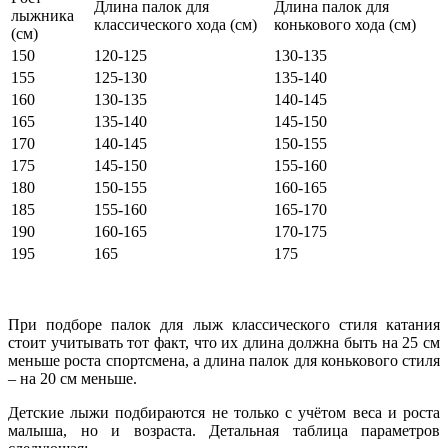
Длина палок для
Длина палок для
лыжника
классического хода (см)
конькового хода (см)
(см)
150
120-125
130-135
155
125-130
135-140
160
130-135
140-145
165
135-140
145-150
170
140-145
150-155
175
145-150
155-160
180
150-155
160-165
185
155-160
165-170
190
160-165
170-175
195
165
175
При подборе палок для лыж классического стиля катания
стоит учитывать тот факт, что их длина должна быть на 25 см
меньше роста спортсмена, а длина палок для конькового стиля
– на 20 см меньше.
Детские лыжи подбираются не только с учётом веса и роста
малыша, но и возраста. Детальная таблица параметров