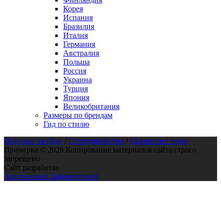
Корея
Испания
Бразилия
Италия
Германия
Австралия
Польша
Россия
Украина
Турция
Япония
Великобритания
Размеры по брендам
Гид по стилю
Покупки на eBay
/
Сотрудничество
/
Связаться с нами
Примерка © 2026 Копирование материалов сайта строго
запрещено
Сайт разработан
Арктической Лабораторией