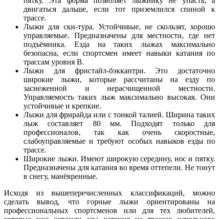
пятку. Эта форма позволяет лыжнику не упасть, а
двигаться дальше, если тот приземлился спиной к
трассе.
Лыжи для ски-тура. Устойчивые, не скользят, хорошо
управляемые. Предназначены для местности, где нет
подъёмника. Езда на таких лыжах максимально
безопасна, если спортсмен имеет навыки катания по
трассам уровня В.
Лыжи для фристайл-бэккантри. Это
достаточно
широкие лыжи, которые рассчитаны на езду по
заснеженной и нерасчищенной местности.
Управляемость таких лыж максимально высокая. Они
устойчивые и крепкие.
Лыжи для фрирайда или с тонкой талией. Ширина таких
лыж составляет 80 мм. Подходят только для
профессионалов, так как очень скоростные,
слабоуправляемые и требуют особых навыков езды по
трассе.
Широкие лыжи. Имеют широкую середину, нос и пятку.
Предназначены для катания во время оттепели. Не тонут
в снегу, манёвренные.
Исходя из вышеперечисленных классификаций, можно
сделать вывод, что горные лыжи ориентированы на
профессиональных спортсменов или для тех любителей,