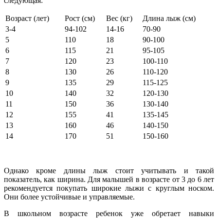
следующая:
Возраст (лет)
Рост (см)
Вес (кг)
Длина лыж (см)
3-4
94-102
14-16
70-90
5
110
18
90-100
6
115
21
95-105
7
120
23
100-110
8
130
26
110-120
9
135
29
115-125
10
140
32
120-130
11
150
36
130-140
12
155
41
135-145
13
160
46
140-150
14
170
51
150-160
Однако кроме длины лыж стоит учитывать и такой
показатель, как ширина. Для малышей в возрасте от 3 до 6 лет
рекомендуется покупать широкие лыжи с круглым носком.
Они более устойчивые и управляемые.
В школьном возрасте ребенок уже обретает навыки