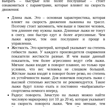
выбрать – быстрые или более послушные – стоит
ознакомиться с параметрами, которые влияют на скорость
движения:
Длина лыж. Это – основная характеристика, которая
влияет на скорость движения лыжника на трассе.
Поэтому стоит запомнить, чем выше и тяжелее человек,
тем длиннее ему нужны лыжи. Длинные лыжи не тонут
в снегу, они быстро едут и более агрессивные. Чем
лыжи короче, тем они послушнее и проще в
управлении.
Жесткость. Это критерий, который указывает на степень
гибкости лыжи. У каждого производителя снаряжения
показатели жесткости разные. И чем выше данный
показатель, тем более агрессивно ведут себя лыжи.
Мягкие лыжи входят в поворот плавнее, но только при
условии, что вес человека не слишком большой.
Жёсткие лыжи входят в поворот более резко, но степень
их устойчивости выше. Для новичков покупать лыжи с
высокой степенью жесткости не рекомендуется. Такие
лыжи будут плохо ехать и постоянно «выбрасывать»
спортсмена немного вперед.
Радиус поворота. Зачастую на лыжах можно найти
числовую маркировку (от 10 до 20 м), которая указывает
на скорость поворота лыжи. Чем она меньше, тем