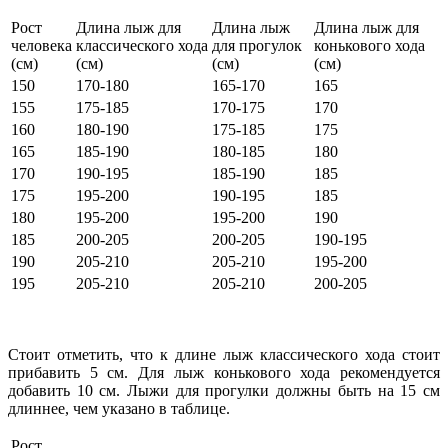
Рост
Длина лыж для
Длина лыж
Длина лыж для
человека
классического хода
для прогулок
конькового хода
(см)
(см)
(см)
(см)
150
170-180
165-170
165
155
175-185
170-175
170
160
180-190
175-185
175
165
185-190
180-185
180
170
190-195
185-190
185
175
195-200
190-195
185
180
195-200
195-200
190
185
200-205
200-205
190-195
190
205-210
205-210
195-200
195
205-210
205-210
200-205
Стоит отметить, что к длине лыж классического хода стоит
прибавить 5 см. Для лыж конькового хода рекомендуется
добавить 10 см. Лыжи для прогулки должны быть на 15 см
длиннее, чем указано в таблице.
Рост