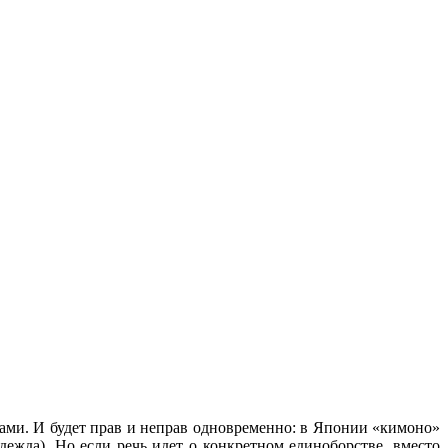
вами. И будет прав и неправ одновременно: в Японии «кимоно»
ежда). Но если речь идет о конкретном единоборстве, вместо