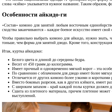
слова «кэйко» указывается нужное название. Таким образом, ф
Особенности айкидо-ги
«Состав» кимоно для занятий любым восточным единоборством
сходства заканчиваются – каждое боевое искусство имеет свой 
Чтобы правильно
выбрать кимоно для айкидо
, нужно знать, 
тоньше, чем форма для занятий дзюдо. Кроме того, конструкция
Итак, куртка айкидоки:
Белого цвета и длиной до середины бедра.
Весит от 450 грамм до килограмма.
Имеет прочный и одновременно мягкий ворот – эта особ
По сравнению с облачением для дзюдо имеет более мягку
Отличается от других кимоно более узкими и короткими р
Вместо боковых разрезов, как в других кэйкоги, имеет ра
С широким запахом – край каждой полы куртки должен д
Сшита из плетеного материала, причем плетение может
выступлений.