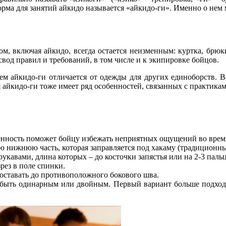
орма для занятий айкидо называется «айкидо-ги»
. Именно о нем 
, включая айкидо, всегда остается неизменным: куртка, брюки
свод правил и требований, в том числе и к экипировке бойцов.
чем айкидо-ги отличается от одежды для других единоборств. В
 айкидо-ги тоже имеет ряд особенностей, связанных с практикам
енность поможет бойцу избежать неприятных ощущений во время 
ю нижнюю часть, которая заправляется под хакаму (традиционн
укавами, длина которых – до косточки запястья или на 2-3 паль
зрез в поле спинки.
оставать до противоположного бокового шва.
 быть одинарным или двойным. Первый вариант больше подходи