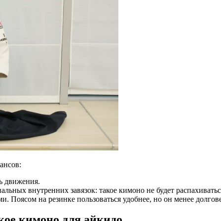
ансов:
ь движения.
ьных внутренних завязок: такое кимоно не будет распахиваться
и. Поясом на резинке пользоваться удобнее, но он менее долгове
кое кимоно для айкидо