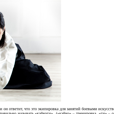
 и он ответит, что это экипировка для занятий боевыми искусст
авильно называть «кэйкоги» («кэйко» – тренировка, «ги» – од