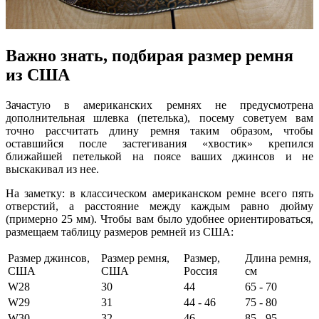
Важно знать, подбирая размер ремня
из США
Зачастую в американских ремнях не предусмотрена
дополнительная шлевка (петелька), посему советуем вам
точно рассчитать длину ремня таким образом, чтобы
оставшийся после застегивания «хвостик» крепился
ближайшей петелькой на поясе ваших джинсов и не
выскакивал из нее.
На заметку: в классическом американском ремне всего пять
отверстий, а расстояние между каждым равно дюйму
(примерно 25 мм). Чтобы вам было удобнее ориентироваться,
размещаем таблицу размеров ремней из США:
Размер джинсов,
Размер ремня,
Размер,
Длина ремня,
США
США
Россия
см
W28
30
44
65 - 70
W29
31
44 - 46
75 - 80
W30
32
46
85 - 95