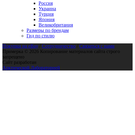
Россия
Украина
Турция
Япония
Великобритания
Размеры по брендам
Гид по стилю
Покупки на eBay
/
Сотрудничество
/
Связаться с нами
Примерка © 2026 Копирование материалов сайта строго
запрещено
Сайт разработан
Арктической Лабораторией