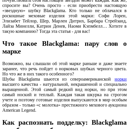
почувствовать себя настоящей звездой может каждая. Как же,
спросите вы? Очень просто - если приобрести настоящую
«звездную» шубку Blackglama. Кто только не облачался в
роскошные меховые изделия этой марки: Софи Лорен,
Элизабет Тейлор, Шер, Марлен Дитрих, Барбара Стрейзанд,
Лайза Минелли, Катрин Денев, Наоми Кэпмбелл… Хотите в
такую компанию? Тогда эта статья - для вас!
Что такое Blackglama: пару слов о
марке
Возможно, вы слышали об этой марке раньше и даже знаете
заранее, что речь пойдет о норковых шубках черного цвета.
Но что же в них такого особенного?
Шубы Blackglama шьются из североамериканской
норки
высшего качества - натуральной, некрашенной и специально
выращенной. Этой самый редкий вид норки, но при этом
самый ноский и теплый. Каждая такая шкурка на строгом
учете и поэтому готовые изделия выпускаются в мир особым
образом - только «с молотка» престижного мехового аукциона
American Legend.
Как распознать подделку: Blackglama