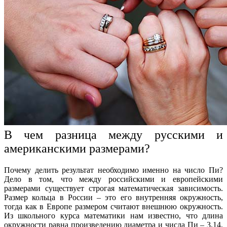
В чем разница между русскими и
американскими
размерами
?
Почему делить результат
необходимо
именно на число Пи?
Дело в том, что между
российскими
и европейскими
размерами
существует строгая математическая зависимость.
Размер
кольца
в
России
– это его внутренняя
окружность
,
тогда как в Европе
размером
считают внешнюю
окружность
.
Из школьного курса математики нам известно, что длина
окружности
равна произведению
диаметра
и числа Пи – 3,14.