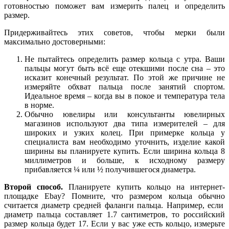
готовностью поможет вам
измерить
палец
и
определить
размер
.
Придерживайтесь этих советов, чтобы мерки были
максимально достоверными:
Не пытайтесь
определить
размер
кольца
с утра. Ваши
пальцы
могут быть всё еще отекшими после сна – это
исказит конечный результат. По этой же причине не
измеряйте
обхват
пальца
после занятий спортом.
Идеальное время – когда вы в покое и температура тела
в норме.
Обычно
ювелиры или консультанты ювелирных
магазинов используют два типа измерителей – для
широких и узких колец. При примерке
кольца
у
специалиста вам
необходимо
уточнить, изделие какой
ширины вы планируете купить. Если ширина
кольца
8
миллиметров и больше, к исходному
размеру
прибавляется ¼ или ½ получившегося
диаметра
.
Второй способ.
Планируете купить
кольцо
на интернет-
площадке Ebay? Помните, что
размером
кольца
обычно
считается
диаметр
средней фаланги
пальца
. Например, если
диаметр
пальца
составляет 1.7 сантиметров, то
российский
размер
кольца
будет 17. Если у вас уже есть
кольцо
,
измерьте