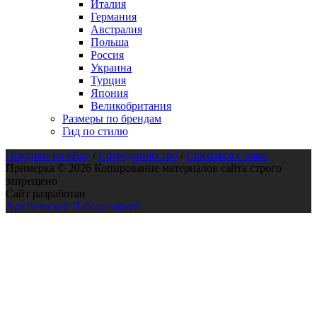
Италия
Германия
Австралия
Польша
Россия
Украина
Турция
Япония
Великобритания
Размеры по брендам
Гид по стилю
Покупки на eBay
/
Сотрудничество
/
Связаться с нами
Примерка © 2026 Копирование материалов сайта строго
запрещено
Сайт разработан
Арктической Лабораторией