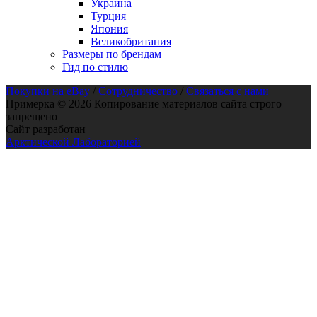
Украина
Турция
Япония
Великобритания
Размеры по брендам
Гид по стилю
Покупки на eBay
/
Сотрудничество
/
Связаться с нами
Примерка © 2026 Копирование материалов сайта строго
запрещено
Сайт разработан
Арктической Лабораторией