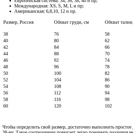
Европейская система: 34, 36, 38, 40 и пр;
Международная: XS, S, M, L и пр;
Американская: 6,8,10, 12 и пр.
Размер, Россия
Обхват груди, см
Обхват талии
38
76
58
40
80
62
42
84
66
44
88
70
46
92
74
48
96
78
50
100
82
52
104
86
54
108
90
56
112
94
58
116
98
60
120
102
Чтобы определить свой размер, достаточно выполнить простое д
38-му. Такое соотношение помогает легко понимать различия 