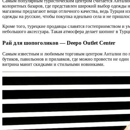
Самым популярным туристическим центром считается Анталия 
колоритных базаров, где представлен широкий выбор одежды на
магазины предлагают вещи отличного качества, ведь Турция из
одежды на русские, чтобы покупка идеально села и не пришлось
Кроме того, турецкие продавцы славятся гостеприимством и у
небольшого аксессуара. Такая атмосфера делает шопинг в Тур
Рай для шопоголиков — Deepo Outlet Center
Самым известным и любимым торговым центром Анталии по п
бутиков, павильонов и прилавков, где можно провести не один 
витрина манит скидками и стильными новинками.