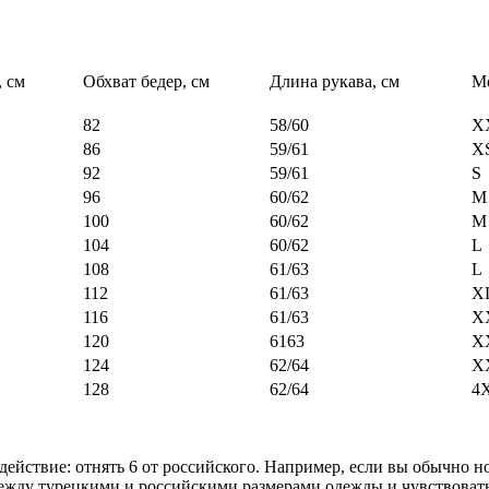
, см
Обхват бедер, см
Длина рукава, см
М
82
58/60
X
86
59/61
X
92
59/61
S
96
60/62
M
100
60/62
M
104
60/62
L
108
61/63
L
112
61/63
X
116
61/63
X
120
6163
X
124
62/64
X
128
62/64
4
ействие: отнять 6 от российского. Например, если вы обычно нос
между турецкими и российскими размерами одежды и чувствоват