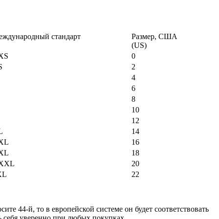
еждународный стандарт
Размер, США
(US)
XS
0
S
2
4
6
8
10
12
L
14
XL
16
XL
18
XXL
20
XL
22
ите 44-й, то в европейской системе он будет соответствовать
ь себя уверенно при любых покупках.