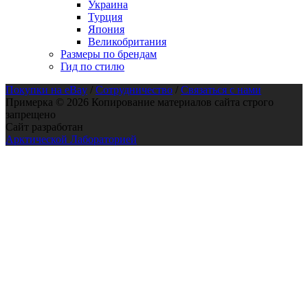
Украина
Турция
Япония
Великобритания
Размеры по брендам
Гид по стилю
Покупки на eBay
/
Сотрудничество
/
Связаться с нами
Примерка © 2026 Копирование материалов сайта строго
запрещено
Сайт разработан
Арктической Лабораторией