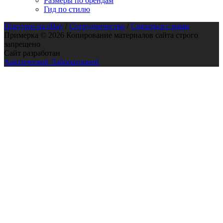
Размеры по брендам
Гид по стилю
Покупки на eBay
/
Сотрудничество
/
Связаться с нами
Примерка © 2026 Копирование материалов сайта строго
запрещено
Сайт разработан
Арктической Лабораторией