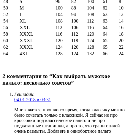
48
S
96
82
100
61
8
50
M
100
88
104
62
10
52
L
104
94
108
63
12
54
XL
108
100
112
63
14
56
XXL
112
106
116
64
16
58
XXXL
116
112
120
64
18
60
XXXL
120
118
124
65
20
62
XXXL
124
120
128
65
22
64
4XL
128
124
132
66
24
2 комментария to “Как выбрать мужское
пальто: несколько советов”
Геннадий
:
04.01.2018 в 03:31
Мне кажется, прошло то время, когда классику можно
было сочетать только с классикой. Я сейчас не про
кроссовки под классическое пальто и не про
подкатанные штанишки, а про то, что грани стилей
очень размыты. Добавьте в однобортное пальто