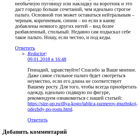
необычную пуговицу или накладку на воротник и это
даст гораздо больше сочетаний, чем идеально строгое
пальто. Основной тон может оставаться нейтральным –
черным, коричневым, синим – но если в канву
добавлены немного других нитей – вид более
разбавленный, стильный. Недавно сам подыскал себе
такое пальто. Ношу, если честно, и под кеды.
Ответить
Redactor
:
09.01.2018 в 16:48
Геннадий, здравствуйте! Спасибо за Ваше мнение.
Даже самое стильное пальто будет смотреться
неуместно, если его длина не соответствует
Вашему росту. Для того, чтобы всегда приобретать
одежду, идеально сидящую по фигуре,
рекомендуем ознакомиться с нашей статьей:
https://size-up.ru/dlya-kogo/tablica-razmerov-muzhskoj-
odezhdy-po-rostu.html
.
Ответить
Добавить комментарий