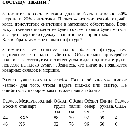
составу ткани?
Запомните, в составе ткани должно быть примерно 80%
шерсти и 20% синтетики. Пальто – это тот редкий случай,
когда присутствие синтетики в материале обязательно. Если
искусственных волокон не будет совсем, пальто будет мяться,
а гладить верхнюю одежду – занятие не из приятных.
Как выбрать мужское пальто по фигуре?
Запомните: чем сильнее пальто облегает фигуру, тем
тщательнее его надо выбирать. Обязательно примеряйте
пальто в расстегнутом и застегнутом виде, поднимите руки,
повесьте на плечо сумку: убедитесь, что нигде не появляется
коварных складок и морщин.
Размер лучше покупать «свой». Пальто обычно уже имеют
«запас» для того, чтобы надеть пиджак или свитер. Не
ошибиться с выбором вам поможет наша таблица.
Размер,
Международный
Обхват
Обхват
Обхват
Длина
Размер
Россия
стандарт
груди
талии,
бедер,
рукава,
США
см
см
см
см
44
XXS
88
70
92
59
4
46
XS
92
76
96
60
6