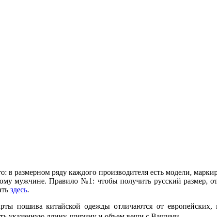
то: в размерном ряду каждого производителя есть модели, маркир
кому мужчине. Правило №1: чтобы получить русский размер, от
ать
здесь
.
рты пошива китайской одежды отличаются от европейских, и
ть указанную длину, ширину и объем вещи с Вашими.