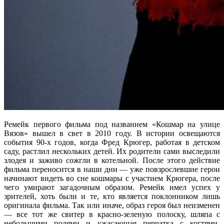
Ремейк первого фильма под названием «Кошмар на улице
Вязов» вышел в свет в 2010 году. В истории освещаются
события 90-х годов, когда Фред Крюгер, работая в детском
саду, растлил нескольких детей. Их родители сами выследили
злодея и заживо сожгли в котельной. После этого действие
фильма переносится в наши дни — уже повзрослевшие герои
начинают видеть во сне кошмары с участием Крюгера, после
чего умирают загадочным образом. Ремейк имел успех у
зрителей, хоть были и те, кто является поклонником лишь
оригинала фильма. Так или иначе, образ героя был неизменен
— все тот же свитер в красно-зеленую полоску, шляпа с
небольшими полями и ужасающая перчатка с когтями-