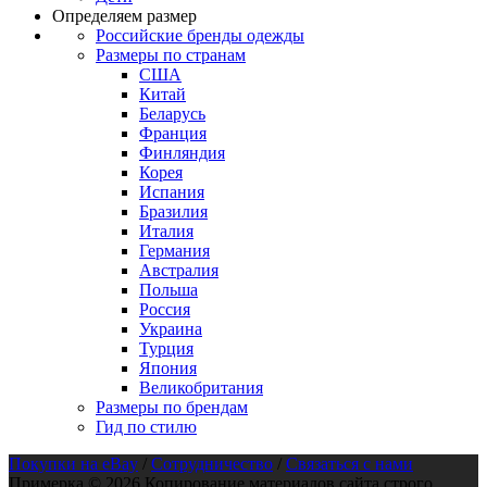
Определяем размер
Российские бренды одежды
Размеры по странам
США
Китай
Беларусь
Франция
Финляндия
Корея
Испания
Бразилия
Италия
Германия
Австралия
Польша
Россия
Украина
Турция
Япония
Великобритания
Размеры по брендам
Гид по стилю
Покупки на eBay
/
Сотрудничество
/
Связаться с нами
Примерка © 2026 Копирование материалов сайта строго