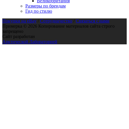
Великобритания
Размеры по брендам
Гид по стилю
Покупки на eBay
/
Сотрудничество
/
Связаться с нами
Примерка © 2026 Копирование материалов сайта строго
запрещено
Сайт разработан
Арктической Лабораторией