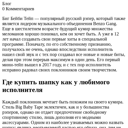
Блог
0 Комментариев
Биг Бейби Тейп — популярный русский рэпер, который также
является лидером музыкального объединения Benzo Gang.
Еще в шестилетнем возрасте будущий кумир множества
меломанов хорошо понимал, кем он хочет быть. А уже в 12
лет начал создавать свои первые хиты в специальной
программе. Поначалу, по его собственному признанию,
получалось не очень, однако впоследствии исполнитель
нашел свой звук и с тех пор создавал все новые и новые биты,
делая при этом перерыв максимум в один день. Его первый
мини-тейп вышел в 2017 году, и с тех пор исполнитель
исправно радовал своих поклонников своим творчеством.
Где купить шапку как у любимого
исполнителя
Каждый поклонник мечтает быть похожим на своего кумира.
Стиль Big Baby Tape эклектичен, как и у большинства
рэперов, однако он отдает предпочтение свободному
спортивному стилю, лишь дополняя его модными
аксессуарами. Одним из наиболее узнаваемых можно назвать
шапку: являясь неотъемлемой частью его образа, она, тем не