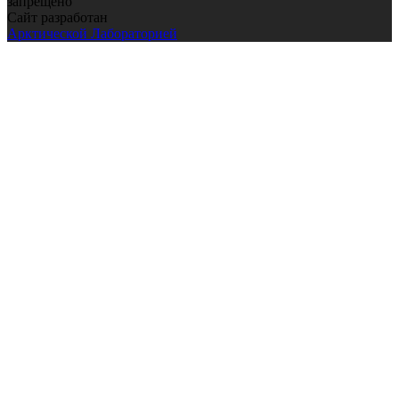
запрещено
Сайт разработан
Арктической Лабораторией