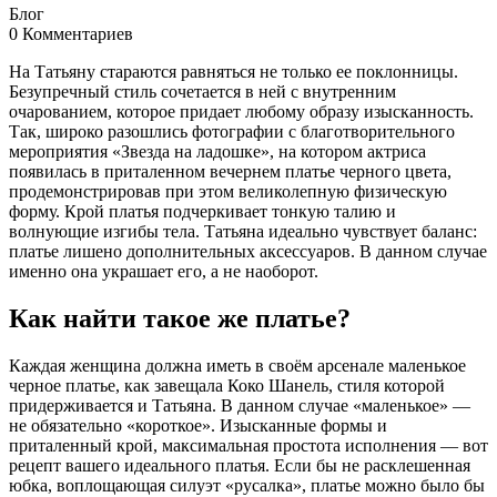
Блог
0 Комментариев
На Татьяну стараются равняться не только ее поклонницы.
Безупречный стиль сочетается в ней с внутренним
очарованием, которое придает любому образу изысканность.
Так, широко разошлись фотографии с благотворительного
мероприятия «Звезда на ладошке», на котором актриса
появилась в приталенном вечернем платье черного цвета,
продемонстрировав при этом великолепную физическую
форму. Крой платья подчеркивает тонкую талию и
волнующие изгибы тела. Татьяна идеально чувствует баланс:
платье лишено дополнительных аксессуаров. В данном случае
именно она украшает его, а не наоборот.
Как найти такое же платье?
Каждая женщина должна иметь в своём арсенале маленькое
черное платье, как завещала Коко Шанель, стиля которой
придерживается и Татьяна. В данном случае «маленькое» —
не обязательно «короткое». Изысканные формы и
приталенный крой, максимальная простота исполнения — вот
рецепт вашего идеального платья. Если бы не расклешенная
юбка, воплощающая силуэт «русалка», платье можно было бы