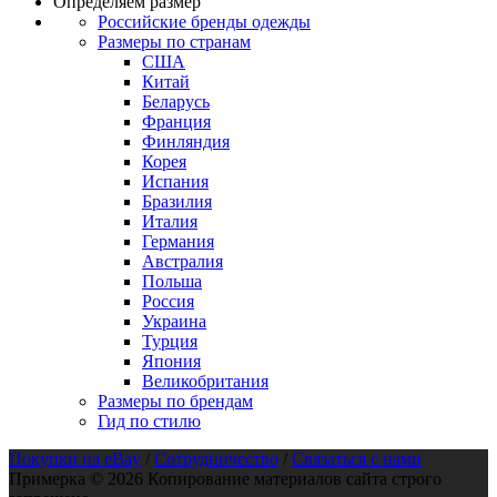
Определяем размер
Российские бренды одежды
Размеры по странам
США
Китай
Беларусь
Франция
Финляндия
Корея
Испания
Бразилия
Италия
Германия
Австралия
Польша
Россия
Украина
Турция
Япония
Великобритания
Размеры по брендам
Гид по стилю
Покупки на eBay
/
Сотрудничество
/
Связаться с нами
Примерка © 2026 Копирование материалов сайта строго