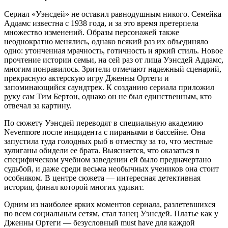
Сериал «Уэнсдей» не оставил равнодушным никого. Семейка
Аддамс известна с 1938 года, и за это время претерпела
множество изменений. Образы персонажей также
неоднократно менялись, однако всякий раз их объединяло
одно: утонченная мрачность, готичность и яркий стиль. Новое
прочтение истории семьи, на сей раз от лица Уэнсдей Аддамс,
многим понравилось. Зрители отмечают надежный сценарий,
прекрасную актерскую игру Дженны Ортеги и
запоминающийся саундтрек. К созданию сериала приложил
руку сам Тим Бертон, однако он не был единственным, кто
отвечал за картину.
По сюжету Уэнсдей переводят в специальную академию
Nevermore после инцидента с пираньями в бассейне. Она
запустила туда голодных рыб в отместку за то, что местные
хулиганы обидели ее брата. Выясняется, что оказаться в
специфическом учебном заведении ей было предначертано
судьбой, и даже среди весьма необычных учеников она стоит
особняком. В центре сюжета — интересная детективная
история, финал которой многих удивит.
Одним из наиболее ярких моментов сериала, разлетевшихся
по всем социальным сетям, стал танец Уэнсдей. Платье как у
Дженны Ортеги — безусловный must have для каждой