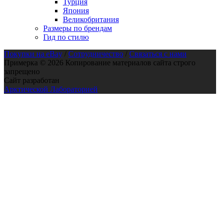
Турция
Япония
Великобритания
Размеры по брендам
Гид по стилю
Покупки на eBay
/
Сотрудничество
/
Связаться с нами
Примерка © 2026 Копирование материалов сайта строго
запрещено
Сайт разработан
Арктической Лабораторией