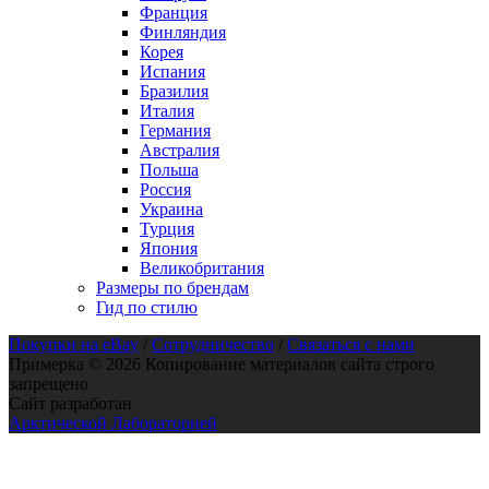
Франция
Финляндия
Корея
Испания
Бразилия
Италия
Германия
Австралия
Польша
Россия
Украина
Турция
Япония
Великобритания
Размеры по брендам
Гид по стилю
Покупки на eBay
/
Сотрудничество
/
Связаться с нами
Примерка © 2026 Копирование материалов сайта строго
запрещено
Сайт разработан
Арктической Лабораторией