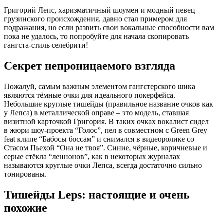
Григорий Лепс, харизматичный шоумен и модный певец
грузинского происхождения, давно стал примером для
подражания, но если развить свои вокальные способности вам
пока не удалось, то попробуйте для начала скопировать
гангста-стиль селебрити!
Секрет непроницаемого взгляда
Пожалуй, самым важным элементом гангстерского шика
являются тёмные очки для идеального покерфейса.
Небольшие круглые тишейды (правильное название очков как
у Лепса) в металлической оправе – это модель, ставшая
визитной карточкой Григория. В таких очках вокалист сидел
в жюри шоу-проекта “Голос”, пел в совместном с Green Grey
feat клипе “Бабосы боссам” и снимался в видеоролике со
Стасом Пьехой “Она не твоя”. Синие, чёрные, коричневые и
серые стёкла “леннонов”, как в некоторых журналах
называются круглые очки Лепса, всегда достаточно сильно
тонированы.
Тишейды Leps: настоящие и очень
похожие