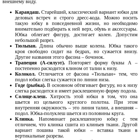
внешнему виду.
Карандаш.
Старейший, классический вариант юбки для
деловых встреч и строго дресс-кода. Можно носить
такую юбку в повседневной жизни, но необходимо
внимательно подбирать к ней верх, обувь и аксессуары.
Юбка облегает фигуру, достигает колен. Допустим
небольшой разрез.
Тюльпан.
Длина обычно выше колена. Юбка такого
кроя свободно сидит на бедрах, но сужается внизу.
Другие названия этого фасона – бочонок.
Трапеция (А-силуэт).
Повторяет форму буквы А –
постепенно расходится клином от талии к низу.
Колокол.
Отличается от фасона «Тюльпан» тем, что
подол юбки слегка сужается по линии низа.
Годе (рыбка).
В основном обтягивает фигуру, но к низу
слегка расходится и имеет расклешенную форму подола.
Солнце-клеш.
Хитрость этой юбки в том, что она
шьется из цельного круглого полотна. При этом
внутренняя окружность – это линия талии, а внешняя –
подол. Юбка-полуклеш шьется из половины круга.
Клинка.
Напоминает расклешенную юбку с тем
отличием, что клинка сшита из клиньев ткани. Другой
вариант пошива такой юбки – вставка ткани в
вертикальные разрезы.