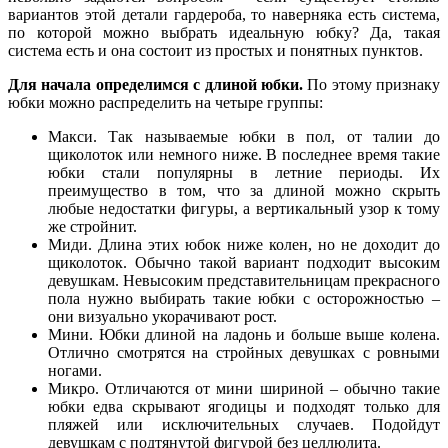
вариантов этой детали гардероба, то наверняка есть система,
по которой можно выбрать идеальную юбку? Да, такая
система есть и она состоит из простых и понятных пунктов.
Для начала определимся с длиной юбки.
По этому признаку
юбки можно распределить на четыре группы:
Макси. Так называемые юбки в пол, от талии до
щиколоток или немного ниже. В последнее время такие
юбки стали популярны в летние периоды. Их
преимущество в том, что за длиной можно скрыть
любые недостатки фигуры, а вертикальный узор к тому
же стройнит.
Миди. Длина этих юбок ниже колен, но не доходит до
щиколоток. Обычно такой вариант подходит высоким
девушкам. Невысоким представительницам прекрасного
пола нужно выбирать такие юбки с осторожностью –
они визуально укорачивают рост.
Мини. Юбки длиной на ладонь и больше выше колена.
Отлично смотрятся на стройных девушках с ровными
ногами.
Микро. Отличаются от мини шириной – обычно такие
юбки едва скрывают ягодицы и подходят только для
пляжей или исключительных случаев. Подойдут
девушкам с подтянутой фигурой без целлюлита.