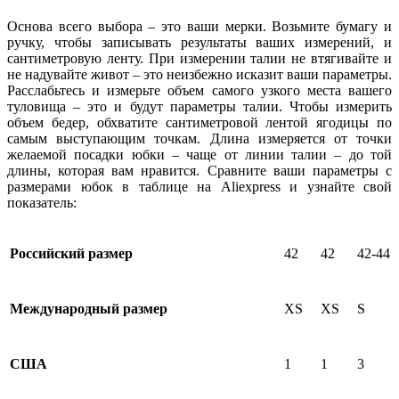
Основа всего выбора – это ваши мерки. Возьмите бумагу и
ручку, чтобы записывать результаты ваших измерений, и
сантиметровую ленту. При измерении талии не втягивайте и
не надувайте живот – это неизбежно исказит ваши параметры.
Расслабьтесь и измерьте объем самого узкого места вашего
туловища – это и будут параметры талии. Чтобы измерить
объем бедер, обхватите сантиметровой лентой ягодицы по
самым выступающим точкам. Длина измеряется от точки
желаемой посадки юбки – чаще от линии талии – до той
длины, которая вам нравится. Сравните ваши параметры с
размерами юбок
в таблице
на Aliexpress
и узнайте свой
показатель:
Российский размер
42
42
42-44
Международный размер
XS
XS
S
США
1
1
3