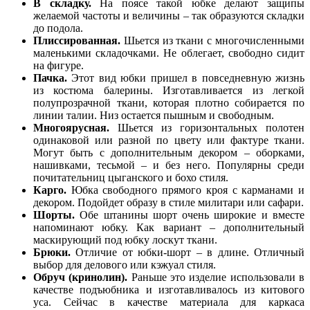
В складку.
На поясе такой юбке делают защипы
желаемой частоты и величины – так образуются складки
до подола.
Плиссированная.
Шьется из ткани с многочисленными
маленькими складочками. Не облегает, свободно сидит
на фигуре.
Пачка.
Этот вид юбки пришел в повседневную жизнь
из костюма балерины. Изготавливается из легкой
полупрозрачной ткани, которая плотно собирается по
линии талии. Низ остается пышным и свободным.
Многоярусная.
Шьется из горизонтальных полотен
одинаковой или разной по цвету или фактуре ткани.
Могут быть с дополнительным декором – оборками,
нашивками, тесьмой – и без него. Популярны среди
почитательниц цыганского и бохо стиля.
Карго.
Юбка свободного прямого кроя с карманами и
декором. Подойдет образу в стиле милитари или сафари.
Шорты.
Обе штанины шорт очень широкие и вместе
напоминают юбку. Как вариант – дополнительный
маскирующий под юбку лоскут ткани.
Брюки.
Отличие от юбки-шорт – в длине. Отличный
выбор для делового или кэжуал стиля.
Обруч (кринолин).
Раньше это изделие использовали в
качестве подъюбника и изготавливалось из китового
уса. Сейчас в качестве материала для каркаса