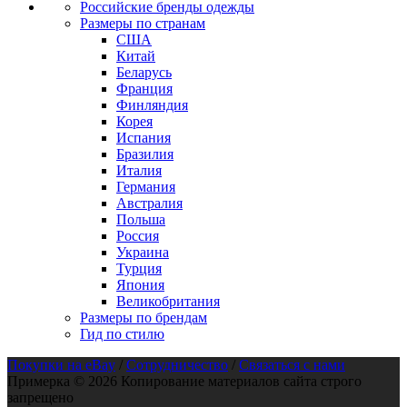
Российские бренды одежды
Размеры по странам
США
Китай
Беларусь
Франция
Финляндия
Корея
Испания
Бразилия
Италия
Германия
Австралия
Польша
Россия
Украина
Турция
Япония
Великобритания
Размеры по брендам
Гид по стилю
Покупки на eBay
/
Сотрудничество
/
Связаться с нами
Примерка © 2026 Копирование материалов сайта строго
запрещено