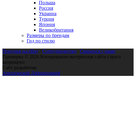
Польша
Россия
Украина
Турция
Япония
Великобритания
Размеры по брендам
Гид по стилю
Покупки на eBay
/
Сотрудничество
/
Связаться с нами
Примерка © 2026 Копирование материалов сайта строго
запрещено
Сайт разработан
Арктической Лабораторией