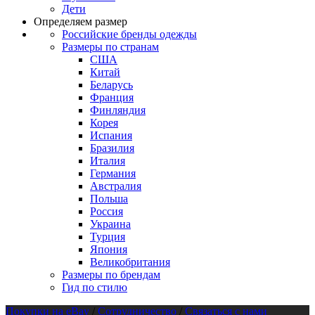
Дети
Определяем размер
Российские бренды одежды
Размеры по странам
США
Китай
Беларусь
Франция
Финляндия
Корея
Испания
Бразилия
Италия
Германия
Австралия
Польша
Россия
Украина
Турция
Япония
Великобритания
Размеры по брендам
Гид по стилю
Покупки на eBay
/
Сотрудничество
/
Связаться с нами