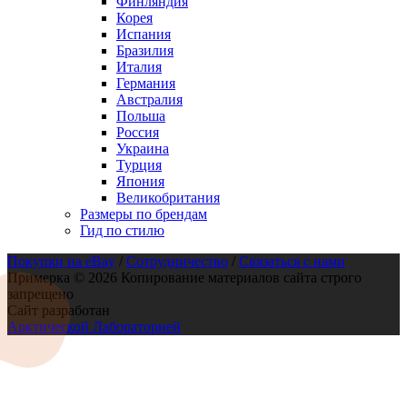
Финляндия
Корея
Испания
Бразилия
Италия
Германия
Австралия
Польша
Россия
Украина
Турция
Япония
Великобритания
Размеры по брендам
Гид по стилю
Покупки на eBay
/
Сотрудничество
/
Связаться с нами
Примерка © 2026 Копирование материалов сайта строго
запрещено
Сайт разработан
Арктической Лабораторией