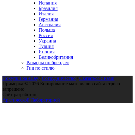
Испания
Бразилия
Италия
Германия
Австралия
Польша
Россия
Украина
Турция
Япония
Великобритания
Размеры по брендам
Гид по стилю
Покупки на eBay
/
Сотрудничество
/
Связаться с нами
Примерка © 2026 Копирование материалов сайта строго
запрещено
Сайт разработан
Арктической Лабораторией