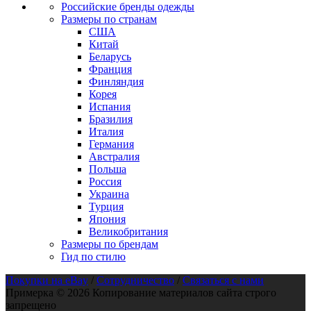
Российские бренды одежды
Размеры по странам
США
Китай
Беларусь
Франция
Финляндия
Корея
Испания
Бразилия
Италия
Германия
Австралия
Польша
Россия
Украина
Турция
Япония
Великобритания
Размеры по брендам
Гид по стилю
Покупки на eBay
/
Сотрудничество
/
Связаться с нами
Примерка © 2026 Копирование материалов сайта строго
запрещено