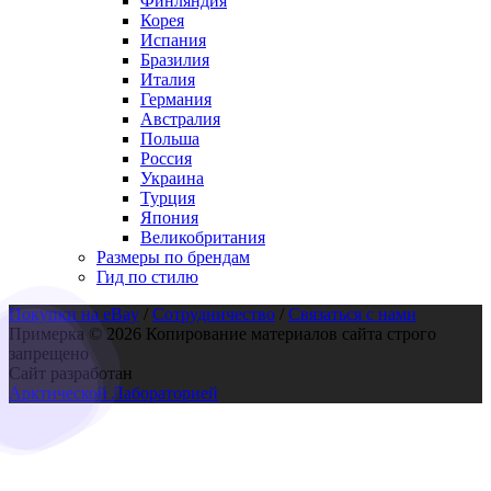
Финляндия
Корея
Испания
Бразилия
Италия
Германия
Австралия
Польша
Россия
Украина
Турция
Япония
Великобритания
Размеры по брендам
Гид по стилю
Покупки на eBay
/
Сотрудничество
/
Связаться с нами
Примерка © 2026 Копирование материалов сайта строго
запрещено
Сайт разработан
Арктической Лабораторией