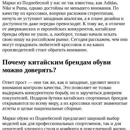
Марки из Поднебесной у нас не так известны, как Adidas,
Nike и Puma, однако достойны не меньшего внимания. По
качеству их кроссовки, вопреки расхожим стереотипам,
ничуть не уступают западным аналогам, а в плане дизайна и
доступности даже нередко превосходят. К тому же, в отличие
от американских и европейских конкурентов, китайские
бренды обуви не ушли, а, наоборот, только начали искать
свою нишу на российском рынке. Сегодня расскажем, чем они
могут порадовать любителей кроссовок и на каких
производителей стоит обратить внимание.
Почему китайским брендам обуви
можно доверять?
Ответ прост — они так же, как и западные, уделяют много
внимания контролю качества. Это позволяет не только
выдержать конкурентную борьбу, но и заручиться доверием
покупателей. Недаром бутики китайских спортивных брендов
открываются по всему миру, а их кроссовки носят знаменитые
атлеты и целые национальные сборные.
Марки обуви из Поднебесной предлагают широкий выбор
моделей как для профессиональных спортсменов, так и для
ценителей уличного стиля и комфорта в повседневной жизни.