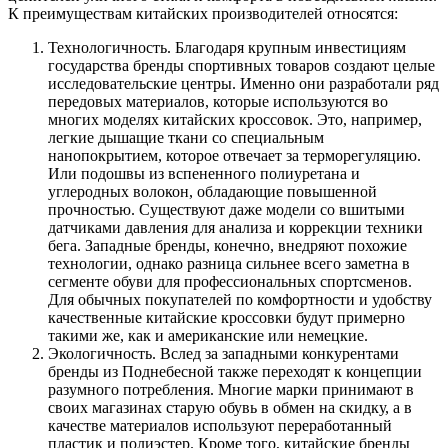
К преимуществам китайских производителей относятся:
Технологичность. Благодаря крупным инвестициям
государства бренды спортивных товаров создают целые
исследовательские центры. Именно они разработали ряд
передовых материалов, которые используются во
многих моделях китайских кроссовок. Это, например,
легкие дышащие ткани со специальным
нанопокрытием, которое отвечает за терморегуляцию.
Или подошвы из вспененного полиуретана и
углеродных волокон, обладающие повышенной
прочностью. Существуют даже модели со вшитыми
датчиками давления для анализа и коррекции техники
бега. Западные бренды, конечно, внедряют похожие
технологии, однако разница сильнее всего заметна в
сегменте обуви для профессиональных спортсменов.
Для обычных покупателей по комфортности и удобству
качественные китайские кроссовки будут примерно
такими же, как и американские или немецкие.
Экологичность. Вслед за западными конкурентами
бренды из Поднебесной также переходят к концепции
разумного потребления. Многие марки принимают в
своих магазинах старую обувь в обмен на скидку, а в
качестве материалов используют переработанный
пластик и полиэстер. Кроме того, китайские бренды