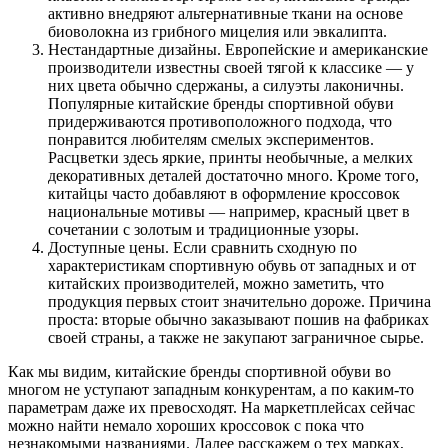
активно внедряют альтернативные ткани на основе
биоволокна из грибного мицелия или эвкалипта.
Нестандартные дизайны. Европейские и американские
производители известны своей тягой к классике — у
них цвета обычно сдержаны, а силуэты лаконичны.
Популярные китайские бренды спортивной обуви
придерживаются противоположного подхода, что
понравится любителям смелых экспериментов.
Расцветки здесь яркие, принты необычные, а мелких
декоративных деталей достаточно много. Кроме того,
китайцы часто добавляют в оформление кроссовок
национальные мотивы — например, красный цвет в
сочетании с золотым и традиционные узоры.
Доступные цены. Если сравнить сходную по
характеристикам спортивную обувь от западных и от
китайских производителей, можно заметить, что
продукция первых стоит значительно дороже. Причина
проста: вторые обычно заказывают пошив на фабриках
своей страны, а также не закупают заграничное сырье.
Как мы видим, китайские бренды спортивной обуви во
многом не уступают западным конкурентам, а по каким-то
параметрам даже их превосходят. На маркетплейсах сейчас
можно найти немало хороших кроссовок с пока что
незнакомыми названиями. Далее расскажем о тех марках,