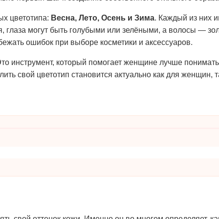
ых цветотипа:
Весна, Лето, Осень и Зима
. Каждый из них 
, глаза могут быть голубыми или зелёными, а волосы — зо
збежать ошибок при выборе косметики и аксессуаров.
Это инструмент, который помогает женщине лучше понимать
ть свой цветотип становится актуально как для женщин, так
ь свой оттенок кожи. Именно он во многом определяет, ка