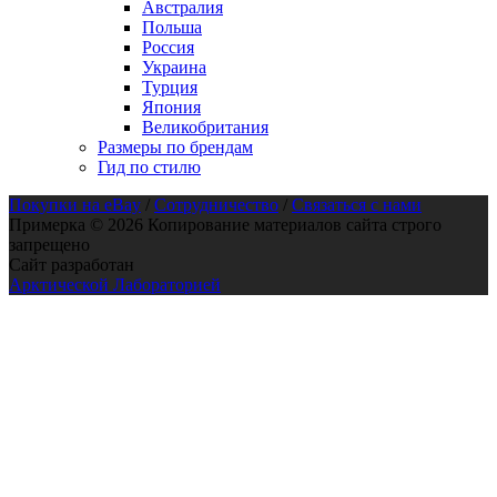
Австралия
Польша
Россия
Украина
Турция
Япония
Великобритания
Размеры по брендам
Гид по стилю
Покупки на eBay
/
Сотрудничество
/
Связаться с нами
Примерка © 2026 Копирование материалов сайта строго
запрещено
Сайт разработан
Арктической Лабораторией