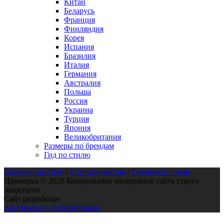
Китай
Беларусь
Франция
Финляндия
Корея
Испания
Бразилия
Италия
Германия
Австралия
Польша
Россия
Украина
Турция
Япония
Великобритания
Размеры по брендам
Гид по стилю
Покупки на eBay
/
Сотрудничество
/
Связаться с нами
Примерка © 2026 Копирование материалов сайта строго
запрещено
Сайт разработан
Арктической Лабораторией