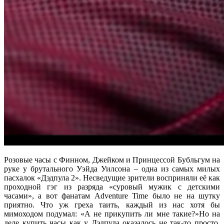
Розовые часы с Финном, Джейком и Принцессой Бубльгум на
руке у брутального Уэйда Уилсона – одна из самых милых
пасхалок «Дэдпула 2». Несведущие зрители восприняли её как
проходной гэг из разряда «суровый мужик с детскими
часами», а вот фанатам Adventure Time было не на шутку
приятно. Что уж греха таить, каждый из нас хотя бы
мимоходом подумал: «А не прикупить ли мне такие?»Но на
деле купить часы как у Дэдпула оказалось не так-то просто.